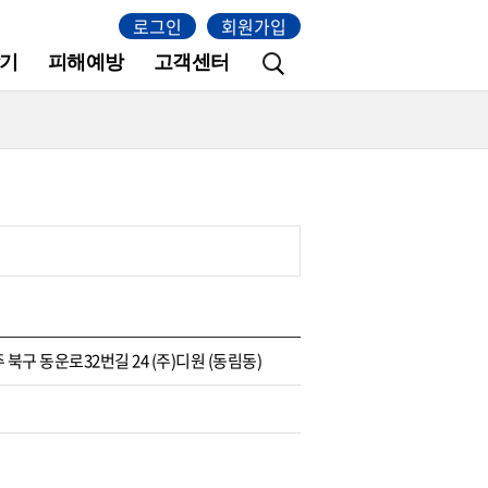
로그인
회원가입
기
피해예방
고객센터
 북구 동운로32번길 24 (주)디원 (동림동)