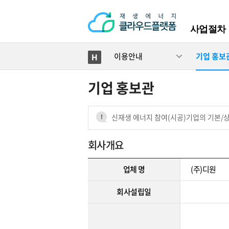
사업절차
이용안내
기업 홍보
기업 홍보관
신재생 에너지 참여(시공)기업의 기본/상
회사개요
업체 명
(주)디원
회사설립일