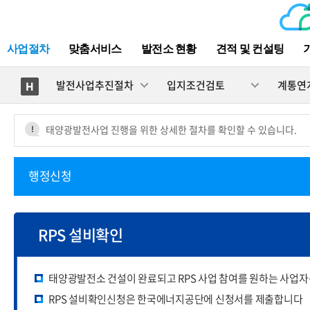
사업절차
맞춤서비스
발전소 현황
견적 및 컨설팅
발전사업추진절차
입지조건검토
계통연
태양광발전사업 진행을 위한 상세한 절차를 확인할 수 있습니다.
행정신청
발전(전기)사업허가
개발행위허가
RPS 설비확인
공사계획인가(신고)
준공검사
태양광발전소 건설이 완료되고 RPS 사업 참여를 원하는 사업자
전기안전관리자선임
RPS 설비확인신청은 한국에너지공단에 신청서를 제출합니다
사용전검사