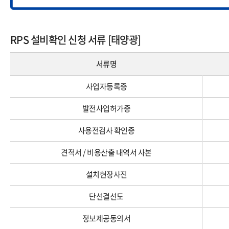
전력수급계약
사업개시신고
RPS 설비확인 신청 서류 [태양광]
RPS 설비확인
서류명
발전사업허가절차
사업자등록증
입지조건검토
발전사업허가증
사용전검사 확인증
계통연계용량확인
견적서 / 비용산출 내역서 사본
잠재량 및 경제성
설치현장사진
시공계약
단선결선도
사업운영
정보제공동의서