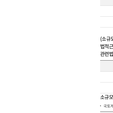
(소규
법적근
관련
소규모
국토계