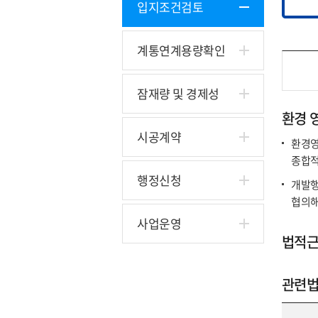
입지조건검토
계통연계용량확인
잠재량 및 경제성
환경 
시공계약
환경영
종합적
행정신청
개발행
협의해
사업운영
법적근
관련